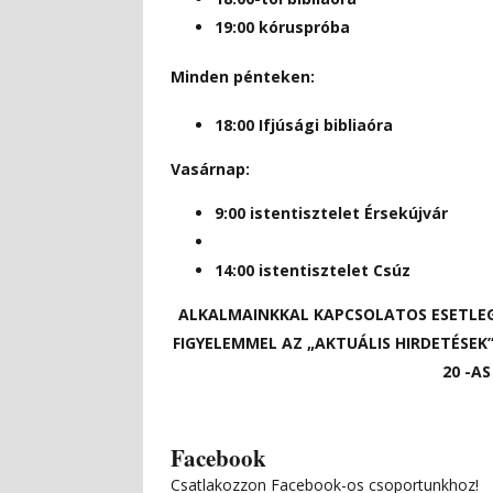
19:00 kóruspróba
Minden pénteken:
18:00 Ifjúsági bibliaóra
Vasárnap:
9:00 istentisztelet Érsekújvár
14:00 istentisztelet Csúz
ALKALMAINKKAL KAPCSOLATOS ESETLEG
FIGYELEMMEL AZ „AKTUÁLIS HIRDETÉSEK” 
20 -A
Facebook
Csatlakozzon Facebook-os csoportunkhoz!