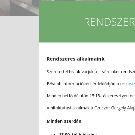
RENDSZER
Rendszeres alkalmaink
Szeretettel hívjuk-várjuk testvéreinket rendsz
Bővebb információkért érdeklődjön a
refcas
Minden hétfő délután 15:15-től keresztyén n
A hitoktatási alkalmak a Czuczor Gergely Alap
Minden szerdán:
18:00-tól bibliaóra