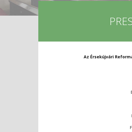
PRE
Az Érsekújvári Reform
F